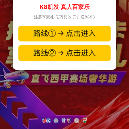
K8凯发·真人百家乐
注册享豪礼·亿万奖池·开户送8888